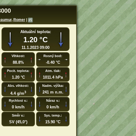
3000
eaumur
,
Romer
|
Aktuální teplota:
1.20 °C
11.1.2023 09:00
Vlhkost:
Rosný bod:
88.8%
-0.40 °C
Pocit. teplota:
Atm. tlak:
1.20 °C
1011.4 hPa
Abs. vlhkost:
Nadm. výška:
241 m n.m.
3
4.4 g/m
Rychlost v.:
Náraz v.:
0 km/h
0 km/h
Směr v.:
Sys. temp.:
SV (45,0°)
15.90 °C