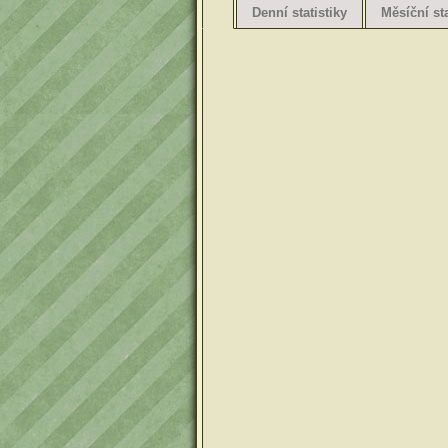
Denní statistiky
Měsíční sta