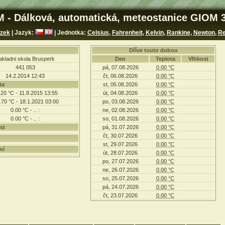
 - Dálková, automatická, meteostanice GIOM 
zek
| Jazyk:
| Jednotka:
Celsius
,
Fahrenheit
,
Kelvin
,
Rankine
,
Newton
,
R
Dříve touto dobou
akladni skola Brusperk
Den
Teplota
Vlhkost
441 053
pá, 07.08.2026
0.00 °C
14.2.2014 12:43
čt, 06.08.2026
0.00 °C
ta
st, 05.08.2026
0.00 °C
.20 °C - 11.8.2015 13:55
út, 04.08.2026
0.00 °C
.70 °C - 18.1.2021 03:00
po, 03.08.2026
0.00 °C
0.00 °C - .. :
ne, 02.08.2026
0.00 °C
0.00 °C - .. :
so, 01.08.2026
0.00 °C
st
pá, 31.07.2026
0.00 °C
čt, 30.07.2026
0.00 °C
st, 29.07.2026
0.00 °C
ní
út, 28.07.2026
0.00 °C
po, 27.07.2026
0.00 °C
ne, 26.07.2026
0.00 °C
so, 25.07.2026
0.00 °C
pá, 24.07.2026
0.00 °C
čt, 23.07.2026
0.00 °C