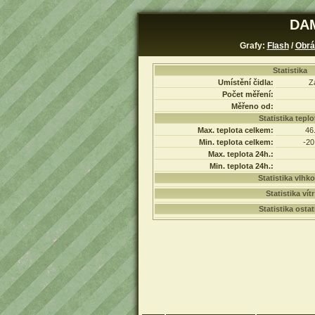
DAM
Grafy:
Flash
/
Obrá
Statistika
Umístění čidla:
Z
Počet měření:
Měřeno od:
Statistika teplo
Max. teplota celkem:
46
Min. teplota celkem:
-20
Max. teplota 24h.:
Min. teplota 24h.:
Statistika vlhko
Statistika vítr
Statistika ostat