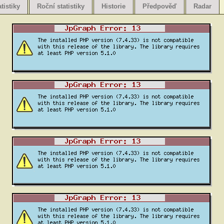
tistiky
Roční statistiky
Historie
Předpověď
Radar