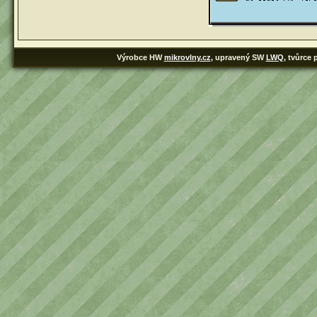
Výrobce HW
mikrovlny.cz
, upravený SW
LWQ
, tvůrce