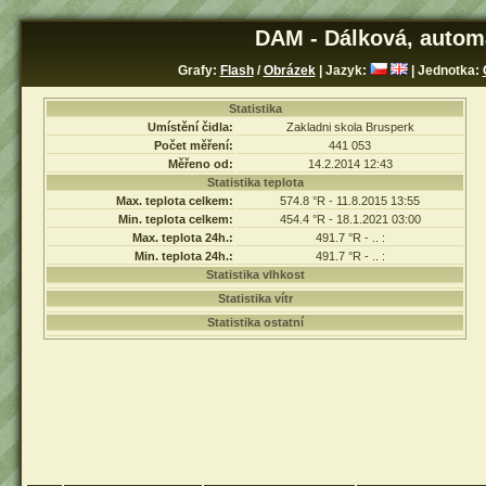
DAM - Dálková, autom
Grafy:
Flash
/
Obrázek
| Jazyk:
| Jednotka:
Statistika
Umístění čidla:
Zakladni skola Brusperk
Počet měření:
441 053
Měřeno od:
14.2.2014 12:43
Statistika teplota
Max. teplota celkem:
574.8 °R - 11.8.2015 13:55
Min. teplota celkem:
454.4 °R - 18.1.2021 03:00
Max. teplota 24h.:
491.7 °R - .. :
Min. teplota 24h.:
491.7 °R - .. :
Statistika vlhkost
Statistika vítr
Statistika ostatní