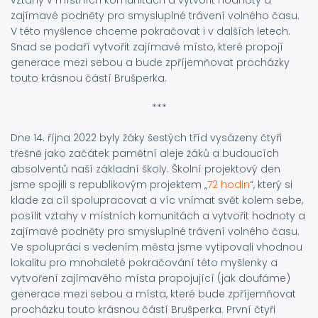
vztahy v místních komunitách a vytvořit hodnoty a
zajímavé podněty pro smysluplné trávení volného času.
V této myšlence chceme pokračovat i v dalších letech.
Snad se podaří vytvořit zajímavé místo, které propojí
generace mezi sebou a bude zpříjemňovat procházky
touto krásnou částí Brušperka.
***
Dne 14. října 2022 byly žáky šestých tříd vysázeny čtyři
třešně jako začátek pamětní aleje žáků a budoucích
absolventů naší základní školy. Školní projektový den
jsme spojili s republikovým projektem „
72 hodin
“, který si
klade za cíl spolupracovat a víc vnímat svět kolem sebe,
posílit vztahy v místních komunitách a vytvořit hodnoty a
zajímavé podněty pro smysluplné trávení volného času.
Ve spolupráci s vedením města jsme vytipovali vhodnou
lokalitu pro mnohaleté pokračování této myšlenky a
vytvoření zajímavého místa propojující (jak doufáme)
generace mezi sebou a místa, které bude zpříjemňovat
procházku touto krásnou částí Brušperka. První čtyři