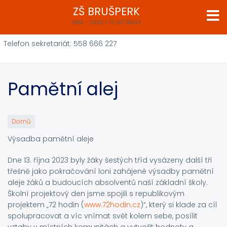
Přejít
ZŠ BRUŠPERK
k
1950 – 2020 | 70 LET ŠKOLY
hlavnímu
obsahu
Telefon sekretariát: 558 666 227
Pamětní alej
Domů
Výsadba pamětní aleje
Dne 13. října 2023 byly žáky šestých tříd vysázeny další tři
třešně jako pokračování loni zahájené výsadby pamětní
aleje žáků a budoucích absolventů naší základní školy.
Školní projektový den jsme spojili s republikovým
projektem „72 hodin (
www.72hodin.cz
)“, který si klade za cíl
spolupracovat a víc vnímat svět kolem sebe, posílit