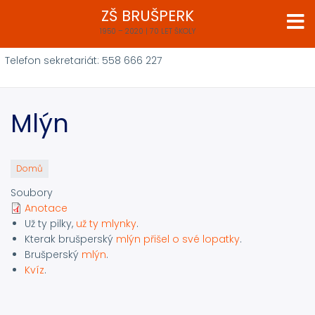
Přejít
ZŠ BRUŠPERK
k
1950 – 2020 | 70 LET ŠKOLY
hlavnímu
obsahu
Telefon sekretariát: 558 666 227
Mlýn
Domů
Soubory
Anotace
Už ty pilky,
už ty mlynky
.
Kterak brušperský
mlýn přišel o své lopatky
.
Brušperský
mlýn
.
Kvíz
.