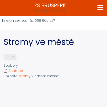
Přejít
ZŠ BRUŠPERK
k
1950 – 2020 | 70 LET ŠKOLY
hlavnímu
obsahu
Telefon sekretariát: 558 666 227
Stromy ve městě
Domů
Soubory
Anotace
Poznáte
stromy
v našem městě?