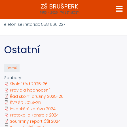
Přejít
ZŠ BRUŠPERK
k
1950 – 2020 | 70 LET ŠKOLY
hlavnímu
obsahu
Telefon sekretariát: 558 666 227
Ostatní
Domů
Soubory
Školní řád 2025-26
Pravidla hodnocení
Řád školní družiny 2025-26
ŠVP ŠD 2024-25
Inspekční zpráva 2024
Protokol o kontrole 2024
Souhrnný report ČŠI 2024