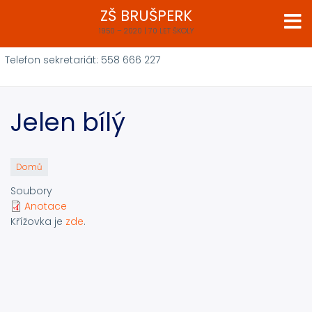
Přejít
ZŠ BRUŠPERK
k
1950 – 2020 | 70 LET ŠKOLY
hlavnímu
obsahu
Telefon sekretariát: 558 666 227
Jelen bílý
Domů
Soubory
Anotace
Křížovka je
zde
.