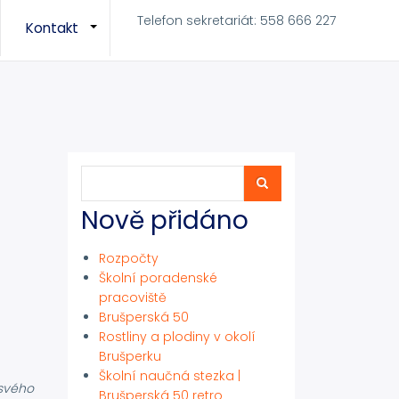
Telefon sekretariát: 558 666 227
Kontakt
+
+
Hledat
Hledat
Nově přidáno
Rozpočty
Školní poradenské
pracoviště
Brušperská 50
Rostliny a plodiny v okolí
Brušperku
Školní naučná stezka |
 svého
Brušperská 50 retro