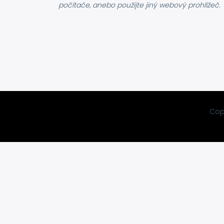
počítače, anebo použijte jiný webový prohlížeč.
Copy