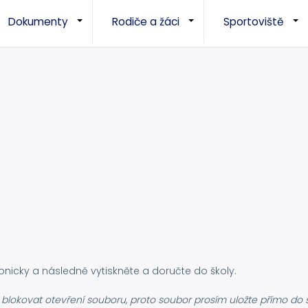
Dokumenty
Rodiče a žáci
Sportoviště
+
+
nicky a následně vytiskněte a doručte do školy.
blokovat otevření souboru, proto soubor prosím uložte přímo do