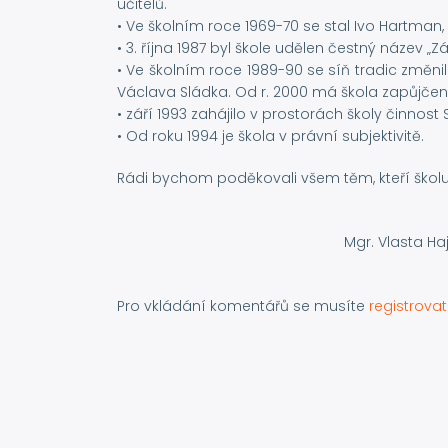
učitelů.
• Ve školním roce 1969-70 se stal Ivo Hartman
• 3. října 1987 byl škole udělen čestný název „
• Ve školním roce 1989-90 se síň tradic změni
Václava Sládka. Od r. 2000 má škola zapůjčen
• září 1993 zahájilo v prostorách školy činn
• Od roku 1994 je škola v právní subjektivitě.
Rádi bychom poděkovali všem těm, kteří školu
Mgr. Vlasta Ha
Pro vkládání komentářů se musíte
registrovat