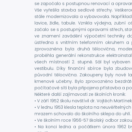
se započalo s postupnou renovací a opravam
Vše vyřešila stavba sedlové střechy. Vešker
stále modernizovala a vybavovala. Například v
lavice, židle, tabule. Vznikla výdejna, zub
začalo se s postupnými opravami střech, stavě
ve znamení zavádění výpočetní techniky do 
ústředna s vnitřním telefonním okruhem a p
zprovozněna byla druhá tělocvična, moder
proběhla generální rekonstrukce elektroinst
všech místností 2. stupně. Sál byl vybaven
vestibulu. Díky finanční sbírce byla zbudo
původní tělocvična. Zakoupeny byly nové l
kmenové učebny. Bylo zprovozněno bezdrátové
počítačové síti byla připojena přístavba a p
Některé další zajímavosti ze školních kronik:
• V září 1952 školu navštívil dr. Vojtěch Martínek
• V lednu 1953 klesla teplota na neuvěřitelných
mrazem schovalo do školního sklepa do uhlí.
• Ve školním roce 1956-57 školský odbor zakoup
• Na konci ledna a počátkem února 1962 by