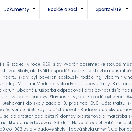
Dokumenty
Rodiče a žáci
Sportoviště
+
+
 z 19. století. V roce 1929 již byl vybrán pozemek ke stavbě mě
a stavbu školy, ale kvůli hospodářské krizi se stavba neuskutečn
 náčrtu školy byl pověřen zasloužilý rodák Ing. Vladimír Ch
ník Ing. Vladimír Meduna. Náklady na budovu činily 13 milionu
íc korun. Občané Brušperka odpracovali přes čtyřicet tisíc hodi
bu nové školní budovy. Slavnostní výkop základů byl v září 19
. Stěhování do školy začalo 10. prosince 1950. Část traktu šk
do července 1955, kdy se přistěhoval z Budišova dětský domov
955 se do prostor pod dětský domov přestěhovala mateřská šk
žina, kterou navštěvovalo 36 dětí. Největší počet žáků měla š
959 do 1983 byla v budově školy i lidová škola umění. Od konce 