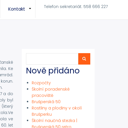
Telefon sekretariát: 558 666 227
Kontakt
+
+
Hledat
Hledat
šťanské
Nově přidáno
ila. Ke
amrád.
 korun.
Rozpočty
n.
Školní poradenské
47 a do
pracoviště
oly byl
Brušperská 50
 (který
Rostliny a plodiny v okolí
ola.Ve
Brušperku
kola ve
Školní naučná stezka |
60. let
Brušperská 50 retro