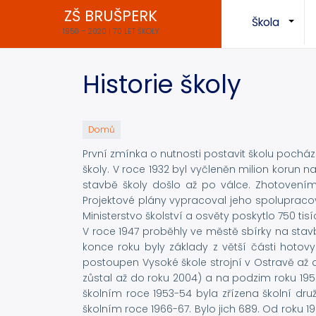
Přejít
ZŠ BRUŠPERK
Škola
k
+
1950 – 2020 | 70 LET ŠKOLY
hlavnímu
obsahu
Historie školy
Domů
První zmínka o nutnosti postavit školu pochází
školy. V roce 1932 byl vyčleněn milion korun n
stavbě školy došlo až po válce. Zhotovením
Projektové plány vypracoval jeho spolupracov
Ministerstvo školství a osvěty poskytlo 750 tis
V roce 1947 proběhly ve městě sbírky na stav
konce roku byly základy z větší části hotovy
postoupen Vysoké škole strojní v Ostravě až 
zůstal až do roku 2004) a na podzim roku 1
školním roce 1953-54 byla zřízena školní dru
školním roce 1966-67. Bylo jich 689. Od roku 1