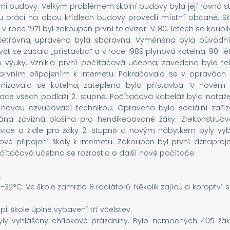
i budovy. Velkým problémem školní budovy byla její rovná st
ou práci na obou křídlech budovy provedli místní občané. Š
 roce 1971 byl zakoupen první televizor. V 80. letech se koupi
ní ošetřovna, upravena byla sborovna. Vyměněna byla původn
t se začala „přístavba“ a v roce 1989 plynová kotelna. 90. lé
výuky. Vznikla první počítačová učebna, zavedena byla tel
rvním připojením k internetu. Pokračovalo se v opravách s
nizovala se kotelna, zateplena byla přístavba. V novém s
alace všech podlaží 2. stupně. Počítačová kabeláž byla nata
 novou ozvučovací technikou. Opraveno bylo sociální zaříz
vána zdvižná plošina pro hendikepované žáky. Zrekonstruov
avice a židle pro žáky 2. stupně a novým nábytkem byly vy
 připojení školy k internetu. Zakoupen byl první dataproje
očítačová učebna se rozrostla o další nové počítače.
.
 -32°C. Ve škole zamrzlo 8 radiátorů. Několik zajíců a koroptví 
il škole úplné vybavení tří včelstev.
ly vyhlášeny chřipkové prázdniny. Bylo nemocných 405 žák