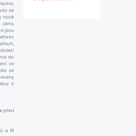
řecha.
kola se
ly nové
í okna,
ta jsou
efonní
třech,
toletí
žena do
ení ve
ala se
baveny
ktor. K
se před
ů a 19