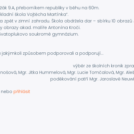
, žák 9.A, přeborníkem republiky v běhu na 60m.
Základní škola Vojtěcha Martínka“.
la zpět v zimní zahradu. Škola obdržela dar – sbírku 10 obrazů
y obrazy akad. malíře Antonína Kroči.
ost Svatoplukovo soukromé gymnázium.
 jakýmkoli způsobem podporovali a podporují...
výběr ze školních kronik zpra
jnošová, Mgr. Jitka Hummelová, Mgr. Lucie Tomčalová, Mgr. Aleš
poděkování patří Mgr. Jaroslavě Neuw
nebo
přihlásit