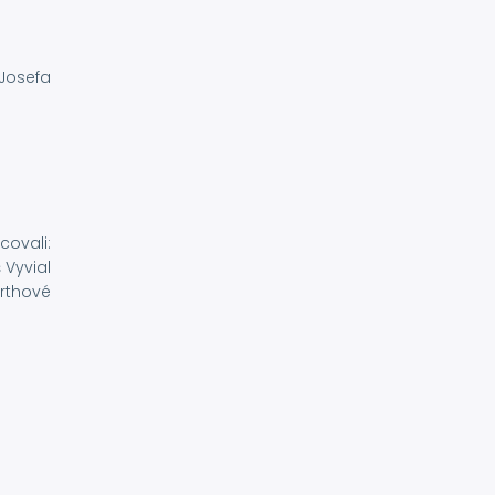
 Josefa
covali:
 Vyvial
irthové