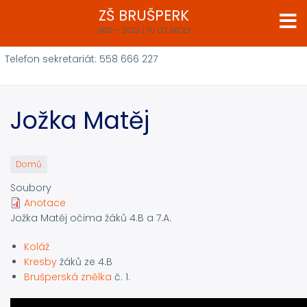
Přejít
ZŠ BRUŠPERK
k
1950 – 2020 | 70 LET ŠKOLY
hlavnímu
obsahu
Telefon sekretariát: 558 666 227
Jožka Matěj
Domů
Soubory
Anotace
Jožka Matěj očima žáků 4.B a 7.A.
Koláž
Kresby
žáků ze 4.B
Brušperská znělka
č. 1.