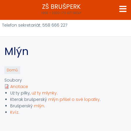
Přejít
ZŠ BRUŠPERK
k
1950 – 2020 | 70 LET ŠKOLY
hlavnímu
obsahu
Telefon sekretariát: 558 666 227
Mlýn
Domů
Soubory
Anotace
Už ty pilky,
už ty mlynky
.
Kterak brušperský
mlýn přišel o své lopatky
.
Brušperský
mlýn
.
Kvíz
.