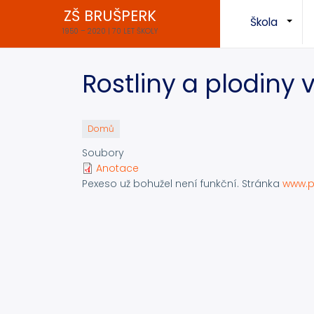
Přejít
ZŠ BRUŠPERK
Škola
k
+
1950 – 2020 | 70 LET ŠKOLY
hlavnímu
obsahu
Rostliny a plodiny 
Domů
Soubory
Anotace
Pexeso už bohužel není funkční. Stránka
www.p