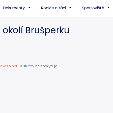
Dokumenty
Rodiče a žáci
Sportoviště
+
+
v okolí Brušperku
exeso.net
už služby neposkytuje.