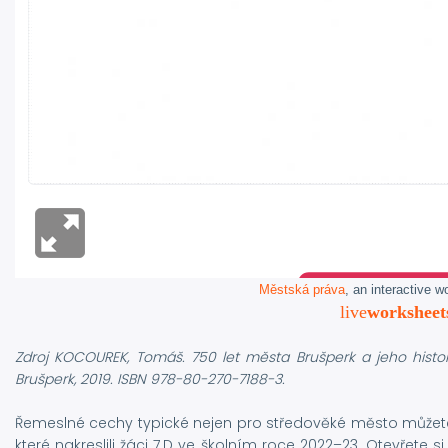
Městská práva
, an interactive 
live
worksheet
Zdroj KOCOUREK, Tomáš. 750 let města Brušperk a jeho histor
Brušperk, 2019. ISBN 978-80-270-7188-3.
Řemeslné cechy typické nejen pro středověké město můžet
které nakreslili žáci 7.D ve školním roce 2022–23. Otevřete s