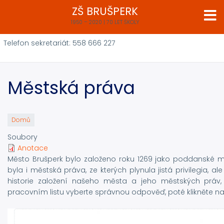
Přejít
ZŠ BRUŠPERK
k
1950 – 2020 | 70 LET ŠKOLY
hlavnímu
obsahu
Telefon sekretariát: 558 666 227
Městská práva
Domů
Soubory
Anotace
Město Brušperk bylo založeno roku 1269 jako poddanské mě
byla i městská práva, ze kterých plynula jistá privilegia, 
historie založení našeho města a jeho městských práv, 
pracovním listu vyberte správnou odpověď, poté klikněte na