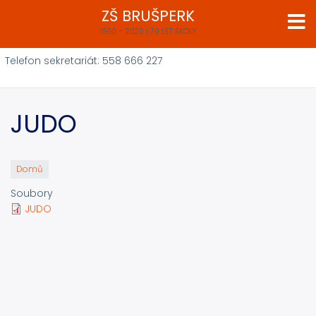
Přejít
ZŠ BRUŠPERK
k
1950 – 2020 | 70 LET ŠKOLY
hlavnímu
obsahu
Telefon sekretariát: 558 666 227
JUDO
Domů
Soubory
JUDO