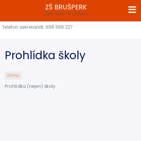
Přejít
ZŠ BRUŠPERK
k
1950 – 2020 | 70 LET ŠKOLY
hlavnímu
obsahu
Telefon sekretariát: 558 666 227
Prohlídka školy
Domů
Prohlídka (nejen) školy