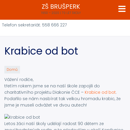
Přejít
ZŠ BRUŠPERK
k
1950 – 2020 | 70 LET ŠKOLY
hlavnímu
obsahu
Telefon sekretariát: 558 666 227
Krabice od bot
Domů
Vážení rodiče,
třetím rokem jsme se na naší škole zapojili do
charitativního projektu Diakonie ČCE –
Krabice od bot
.
Podařilo se nám nasbírat tak velkou hromadu krabic, že
jsme je museli odvážet ve dvou autech!
Letos žáci naší školy udělají radost 90 dětem ze