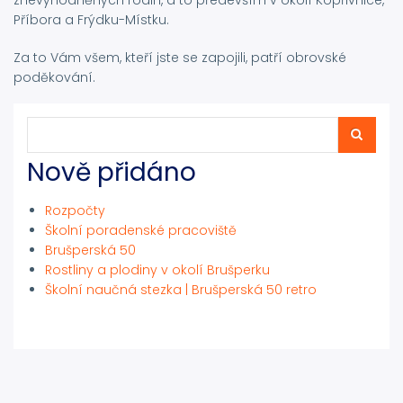
znevýhodněných rodin, a to především v okolí Kopřivnice,
Příbora a Frýdku-Místku.
Za to Vám všem, kteří jste se zapojili, patří obrovské
poděkování.
Hledat
Hledat
Nově přidáno
Rozpočty
Školní poradenské pracoviště
Brušperská 50
Rostliny a plodiny v okolí Brušperku
Školní naučná stezka | Brušperská 50 retro