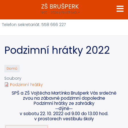
Přejít
ZŠ BRUŠPERK
k
1950 – 2020 | 70 LET ŠKOLY
hlavnímu
obsahu
Telefon sekretariát: 558 666 227
Podzimní hrátky 2022
Domů
Soubory
Podzimní hrátky
SPŠ a ZŠ Vojtěcha Martínka Brušperk Vás srdečně
zvou na zábavné podzimní dopoledne
Podzimní hrátky ze zahrádky
─dýně─
v sobotu 22. 10. 2022 od 9.00 do 13.00 hod.
v prostorech vestibulu školy