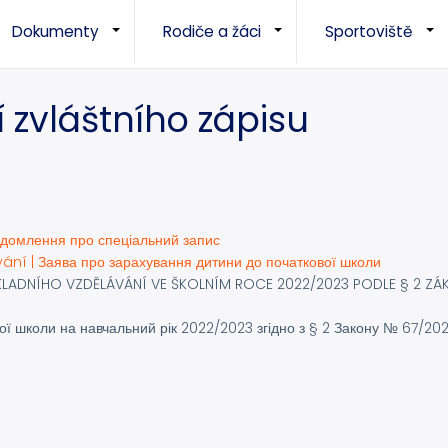
Dokumenty
Rodiče a žáci
Sportoviště
+
+
zvláštního zápisu
домлення про спеціальний запис
ání | Заява про зарахування дитини до початкової школи
LADNÍHO VZDĚLÁVÁNÍ VE ŠKOLNÍM ROCE 2022/2023 PODLE § 2 Z
ї школи на навчальний рік 2022/2023 згідно з § 2 Закону № 67/20