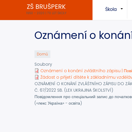
Přejít
ZŠ BRUŠPERK
Škola
k
+
1950 – 2020 | 70 LET ŠKOLY
hlavnímu
obsahu
Oznámení o konání 
Domů
Soubory
Oznámení o konání zvláštního zápisu | Пові
Žádost o přijetí dítěte k základnímu vzděláv
OZNÁMENÍ O KONÁNÍ ZVLÁŠTNÍHO ZÁPISU DO ZÁK
Č. 67/2022 SB. (LEX UKRAJINA ŠKOLSTVÍ)
Повідомлення про спеціальний запис до початково
(«лекс Україна» - освіта)