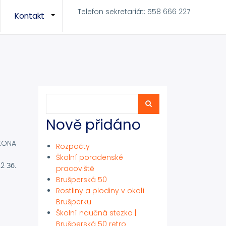
Telefon sekretariát: 558 666 227
Kontakt
+
+
Hledat
Hledat
Nově přidáno
ÁKONA
Rozpočty
Školní poradenské
22 Зб.
pracoviště
Brušperská 50
Rostliny a plodiny v okolí
Brušperku
Školní naučná stezka |
Brušperská 50 retro