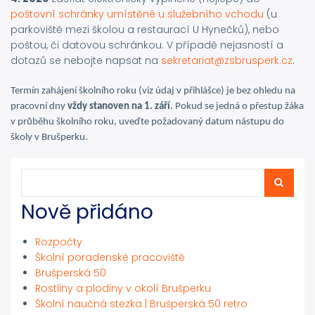
poštovní schránky umístěné u služebního vchodu
(u
parkoviště mezi školou a restaurací U Hynečků), nebo
poštou, či datovou schránkou. V případě nejasností a
dotazů se nebojte napsat na
sekretariat@zsbrusperk.cz
.
Termín zahájení školního roku (viz údaj v přihlášce) je bez ohledu na
pracovní dny
vždy stanoven na 1. září
. Pokud se jedná o přestup žáka
v průběhu školního roku, uveďte požadovaný datum nástupu do
školy v Brušperku.
Hledat
Hledat
Nově přidáno
Rozpočty
Školní poradenské pracoviště
Brušperská 50
Rostliny a plodiny v okolí Brušperku
Školní naučná stezka | Brušperská 50 retro