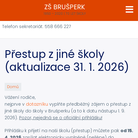
Přejít
ZŠ BRUŠPERK
k
1950 – 2020 | 70 LET ŠKOLY
hlavnímu
obsahu
Telefon sekretariát: 558 666 227
Přestup z jiné školy
(aktualizace 31. 1. 2026)
Domů
Vážení rodiče,
nejprve v
dotazníku
vyplňte předběžný zájem o přestup z
jiné školy do školy v Brušperku (a to k datu nástupu 1. 9.
2026).
Pozor, nejedná se o oficiální přihlášku!
Přihlášku k přijetí na naši školu (přestup) můžete pak
od 15.
4. 2026
zasílat elektronicky vyplněné (nejlépe) do