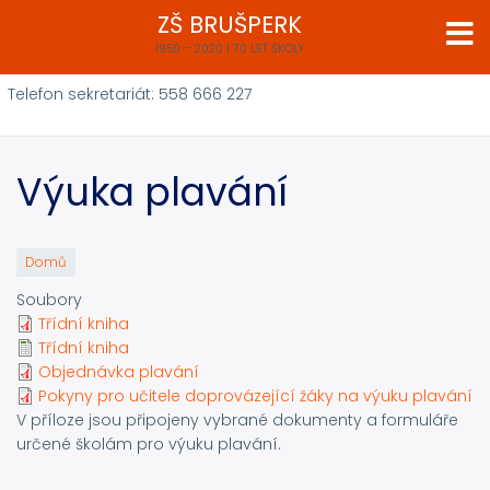
Přejít
ZŠ BRUŠPERK
k
1950 – 2020 | 70 LET ŠKOLY
hlavnímu
obsahu
Telefon sekretariát: 558 666 227
Výuka plavání
Domů
Soubory
Třídní kniha
Třídní kniha
Objednávka plavání
Pokyny pro učitele doprovázející žáky na výuku plavání
V příloze jsou připojeny vybrané dokumenty a formuláře
určené školám pro výuku plavání.