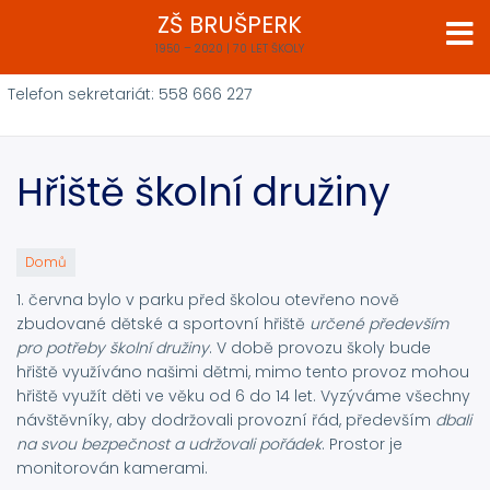
Přejít
ZŠ BRUŠPERK
k
1950 – 2020 | 70 LET ŠKOLY
hlavnímu
obsahu
Telefon sekretariát: 558 666 227
Hřiště školní družiny
Domů
1. června bylo v parku před školou otevřeno nově
zbudované dětské a sportovní hřiště
určené především
pro potřeby školní družiny
. V době provozu školy bude
hřiště využíváno našimi dětmi, mimo tento provoz mohou
hřiště využít děti ve věku od 6 do 14 let. Vyzýváme všechny
návštěvníky, aby dodržovali provozní řád, především
dbali
na svou bezpečnost a udržovali pořádek
. Prostor je
monitorován kamerami.