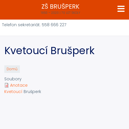
Přejít
ZŠ BRUŠPERK
k
1950 – 2020 | 70 LET ŠKOLY
hlavnímu
obsahu
Telefon sekretariát: 558 666 227
Kvetoucí Brušperk
Domů
Soubory
Anotace
Kvetoucí
Brušperk