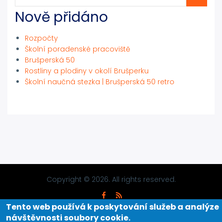
Nově přidáno
Rozpočty
Školní poradenské pracoviště
Brušperská 50
Rostliny a plodiny v okolí Brušperku
Školní naučná stezka | Brušperská 50 retro
Copyright © 2026. All rights reserved.
Tento web používá k poskytování služeb a analýze
návštěvnosti soubory cookie
.
Designed By
Zymphonies