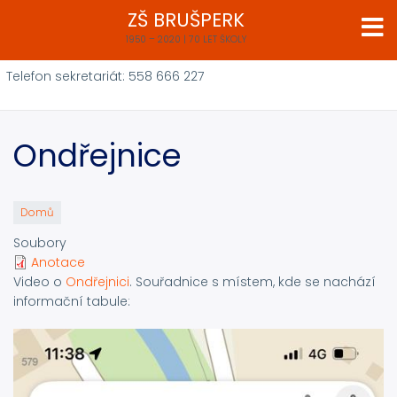
Přejít
ZŠ BRUŠPERK
k
1950 – 2020 | 70 LET ŠKOLY
hlavnímu
obsahu
Telefon sekretariát: 558 666 227
Ondřejnice
Domů
Soubory
Anotace
Video o
Ondřejnici
. Souřadnice s místem, kde se nachází
informační tabule: